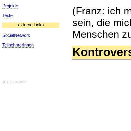
Projekte
(Franz: ich 
Texte
sein, die mic
externe Links
Menschen zu
SocialNetwork
TeilnehmerInnen
Kontrover
(C) Die Autoren