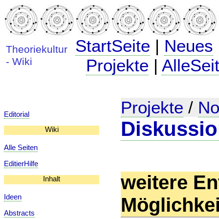
StartSeite
|
Neues
Theoriekultur
- Wiki
Projekte
|
AlleSei
Projekte
/
No
Editorial
Diskussi
Wiki
Alle Seiten
EditierHilfe
weitere En
Inhalt
Ideen
Möglichke
Abstracts