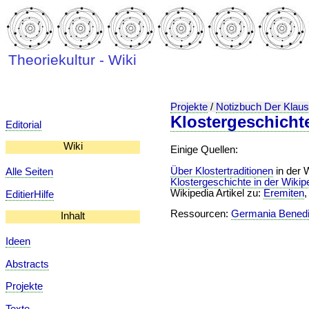
Theoriekultur - Wiki
Projekte
/
Notizbuch Der Klaus
Klostergeschicht
Editorial
Wiki
Einige Quellen:
Über Klostertraditionen
in der 
Alle Seiten
Klostergeschichte in der Wikip
Wikipedia Artikel zu:
Eremiten
EditierHilfe
Ressourcen:
Germania Benedi
Inhalt
Ideen
Abstracts
Projekte
Texte