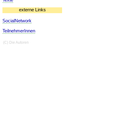
externe Links
SocialNetwork
TeilnehmerInnen
(C) Die Autoren