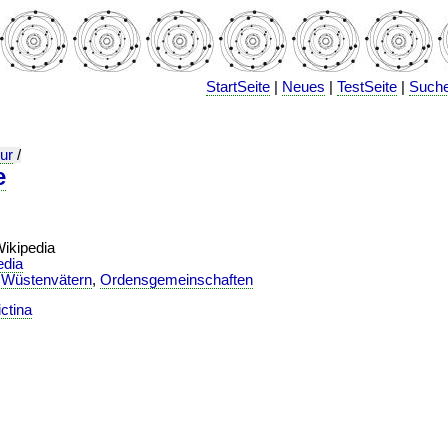
StartSeite
|
Neues
|
TestSeite
|
Such
ur
/
e
Wikipedia
edia
,
Wüstenvätern
,
Ordensgemeinschaften
ctina