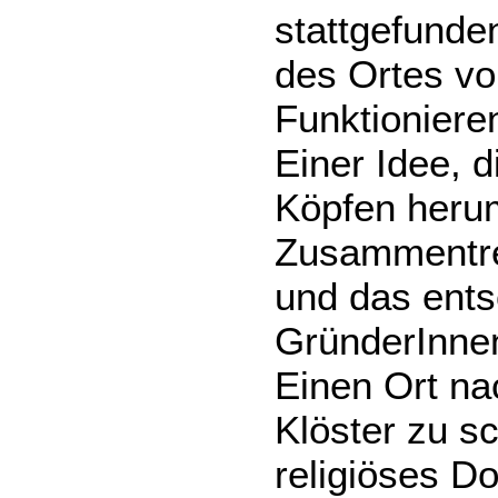
stattgefunde
des Ortes v
Funktioniere
Einer Idee, d
Köpfen herum
Zusammentre
und das ent
GründerInnen 
Einen Ort na
Klöster zu s
religiöses D