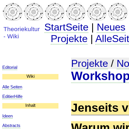
StartSeite
|
Neues
Theoriekultur
- Wiki
Projekte
|
AlleSei
Projekte
/
No
Editorial
Workshop
Wiki
Alle Seiten
EditierHilfe
Jenseits v
Inhalt
Ideen
Warum wir
Abstracts