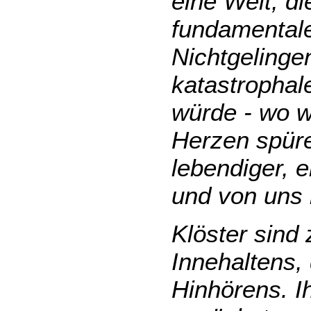
eine Welt, di
fundamentale
Nichtgelinge
katastropha
würde - wo wi
Herzen spüre
lebendiger, e
und von uns i
Klöster sind 
Innehaltens
Hinhörens. I