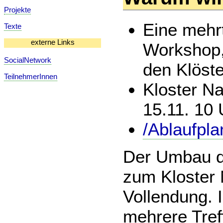
Projekte
Eine mehr
Texte
externe Links
Workshop,
SocialNetwork
den Klöste
TeilnehmerInnen
Kloster Na
15.11. 10 
/Ablaufpla
Der Umbau d
zum Kloster 
Vollendung.
mehrere Treff