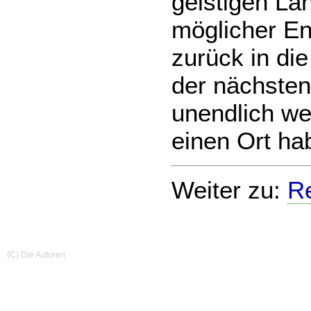
geistigen La
möglicher En
zurück in di
der nächsten
unendlich we
einen Ort ha
Weiter zu:
R
(C) Die Autoren