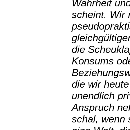
Wahrheit und
scheint. Wir
pseudoprakt
gleichgültig
die Scheukla
Konsums oder
Beziehungswel
die wir heut
unendlich pri
Anspruch ne
schal, wenn 