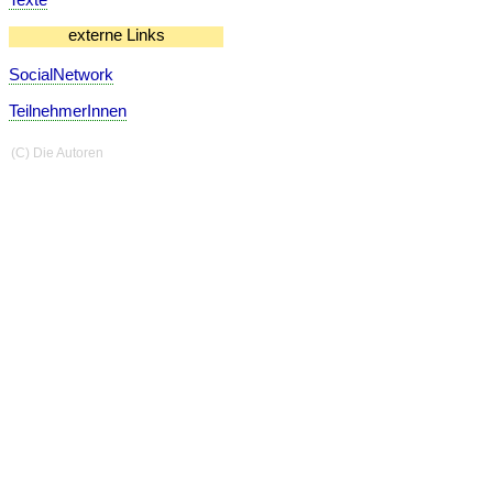
externe Links
SocialNetwork
TeilnehmerInnen
(C) Die Autoren