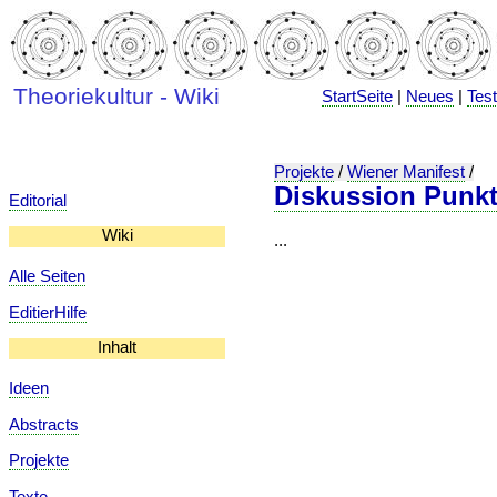
Theoriekultur - Wiki
StartSeite
|
Neues
|
Tes
Projekte
/
Wiener Manifest
/
Diskussion Punkt
Editorial
Wiki
...
Alle Seiten
EditierHilfe
Inhalt
Ideen
Abstracts
Projekte
Texte