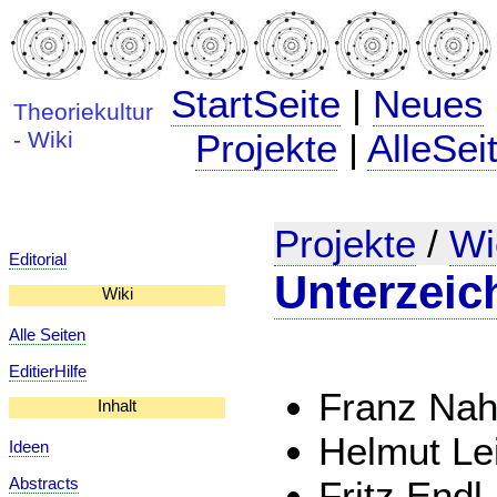
StartSeite
|
Neues
Theoriekultur
- Wiki
Projekte
|
AlleSei
Projekte
/
Wi
Editorial
Unterzeic
Wiki
Alle Seiten
EditierHilfe
Franz Nah
Inhalt
Helmut Lei
Ideen
Fritz Endl
Abstracts