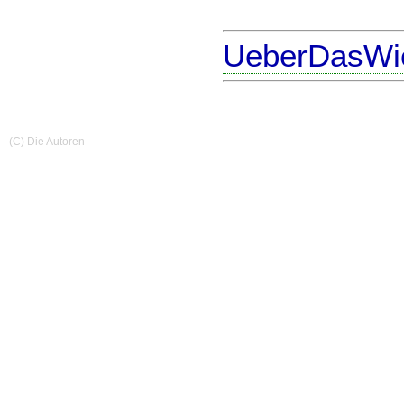
UeberDasWie
(C) Die Autoren