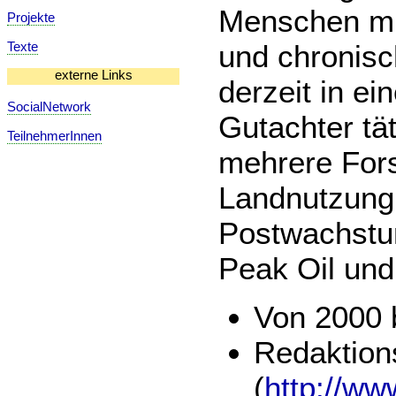
Menschen mi
Projekte
und chronisc
Texte
externe Links
derzeit in e
SocialNetwork
Gutachter tä
TeilnehmerInnen
mehrere For
Landnutzung 
Postwachstu
Peak Oil und
Von 2000 b
Redaktions
(
http://ww