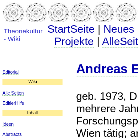
StartSeite
|
Neues
Theoriekultur
- Wiki
Projekte
|
AlleSei
Andreas 
Editorial
Wiki
geb. 1973, D
Alle Seiten
EditierHilfe
mehrere Jahr
Inhalt
Forschungspr
Ideen
Wien tätig; a
Abstracts