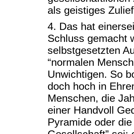
als geistiges Zuli
4. Das hat einersei
Schluss gemacht wi
selbstgesetzten A
“normalen Mensche
Unwichtigen. So bo
doch hoch in Ehre
Menschen, die Jahr
einer Handvoll Ged
Pyramide oder die
Gesellschaft” sei;