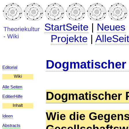
StartSeite
|
Neues
Theoriekultur
- Wiki
Projekte
|
AlleSei
Dogmatischer 
Editorial
Wiki
Alle Seiten
Dogmatischer P
EditierHilfe
Inhalt
Wie die Gegens
Ideen
Gesellschaftsw
Abstracts