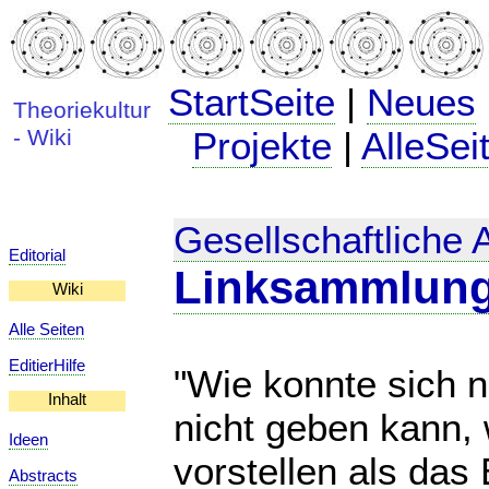
StartSeite
|
Neues
Theoriekultur
- Wiki
Projekte
|
AlleSei
Gesellschaftliche 
Editorial
Linksammlun
Wiki
Alle Seiten
EditierHilfe
"Wie konnte sich n
Inhalt
nicht geben kann,
Ideen
vorstellen als das
Abstracts