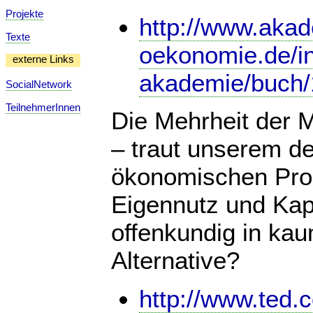
Projekte
http://www.akad
Texte
oekonomie.de/in
externe Links
akademie/buch/
SocialNetwork
TeilnehmerInnen
Die Mehrheit der 
– traut unserem de
ökonomischen Probl
Eigennutz und Kapi
offenkundig in kau
Alternative?
http://www.ted