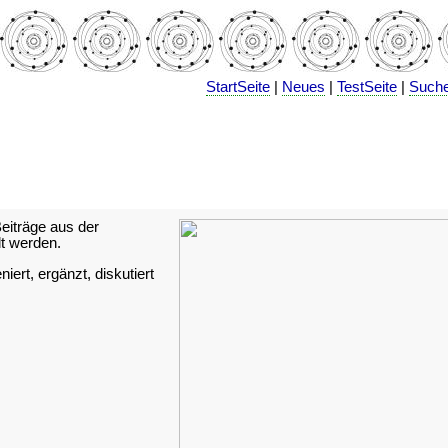
StartSeite
|
Neues
|
TestSeite
|
Such
iträge aus der
 werden.
ert, ergänzt, diskutiert