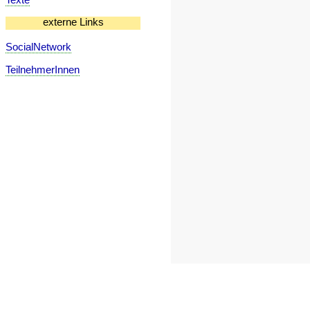
externe Links
SocialNetwork
TeilnehmerInnen