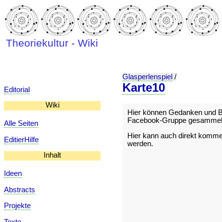
Theoriekultur - Wiki
Glasperlenspiel
/
Karte10
Editorial
Wiki
Hier können Gedanken und Be
Facebook-Gruppe gesammelt
Alle Seiten
Hier kann auch direkt kommeni
EditierHilfe
werden.
Inhalt
Ideen
Abstracts
Projekte
Texte