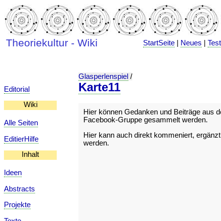
Theoriekultur - Wiki
StartSeite
|
Neues
|
Tes
Glasperlenspiel
/
Karte11
Editorial
Wiki
Hier können Gedanken und Beiträge aus d
Facebook-Gruppe gesammelt werden.
Alle Seiten
Hier kann auch direkt kommeniert, ergänzt,
EditierHilfe
werden.
Inhalt
Ideen
Abstracts
Projekte
Texte