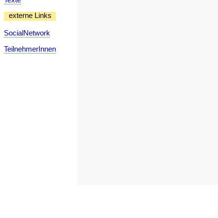
externe Links
SocialNetwork
TeilnehmerInnen