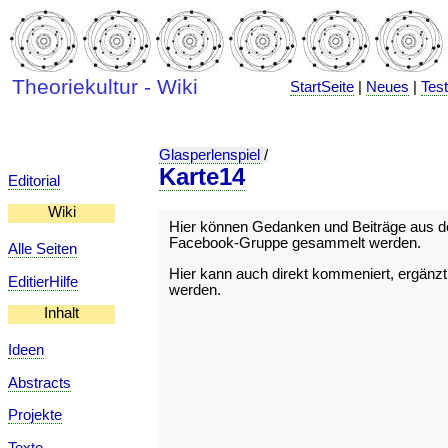
Theoriekultur - Wiki
StartSeite
|
Neues
|
Tes
Glasperlenspiel
/
Karte14
Editorial
Wiki
Hier können Gedanken und Beiträge aus d
Facebook-Gruppe gesammelt werden.
Alle Seiten
Hier kann auch direkt kommeniert, ergänzt,
EditierHilfe
werden.
Inhalt
Ideen
Abstracts
Projekte
Texte