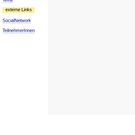
externe Links
SocialNetwork
TeilnehmerInnen