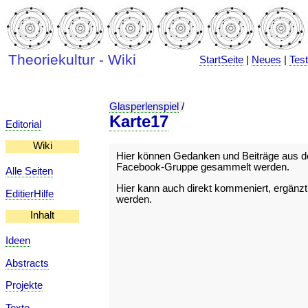
Theoriekultur - Wiki
StartSeite
|
Neues
|
Tes
Glasperlenspiel
/
Karte17
Editorial
Wiki
Hier können Gedanken und Beiträge aus d
Facebook-Gruppe gesammelt werden.
Alle Seiten
Hier kann auch direkt kommeniert, ergänzt,
EditierHilfe
werden.
Inhalt
Ideen
Abstracts
Projekte
Texte