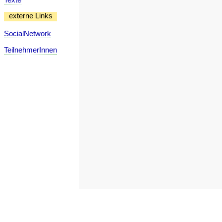
externe Links
SocialNetwork
TeilnehmerInnen