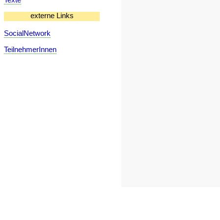
externe Links
SocialNetwork
TeilnehmerInnen