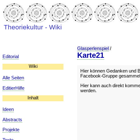
Theoriekultur - Wiki
Glasperlenspiel
/
Karte21
Editorial
Wiki
Hier können Gedanken und Be
Facebook-Gruppe gesammelt
Alle Seiten
Hier kann auch direkt kommeni
EditierHilfe
werden.
Inhalt
Ideen
Abstracts
Projekte
Texte