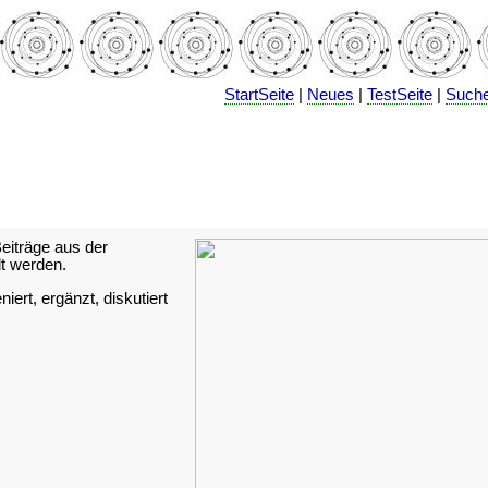
StartSeite
|
Neues
|
TestSeite
|
Such
iträge aus der
 werden.
ert, ergänzt, diskutiert