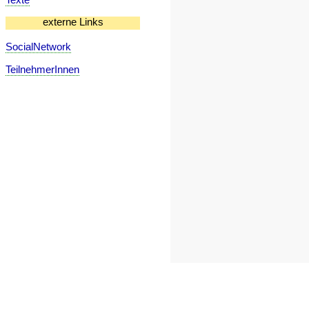
externe Links
SocialNetwork
TeilnehmerInnen