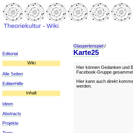
Theoriekultur - Wiki
Glasperlenspiel
/
Karte25
Editorial
Wiki
Hier können Gedanken und Be
Facebook-Gruppe gesammelt
Alle Seiten
Hier kann auch direkt kommeni
EditierHilfe
werden.
Inhalt
Ideen
Abstracts
Projekte
Texte