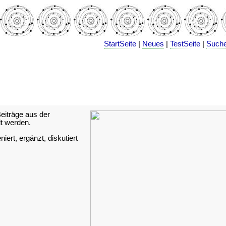
StartSeite
|
Neues
|
TestSeite
|
Such
iträge aus der
 werden.
ert, ergänzt, diskutiert