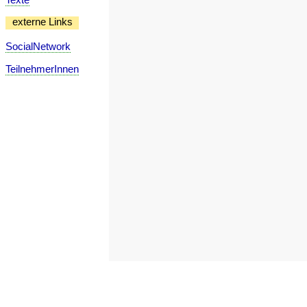
externe Links
SocialNetwork
TeilnehmerInnen