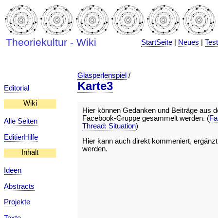
Theoriekultur - Wiki
StartSeite
|
Neues
|
Tes
Glasperlenspiel
/
Karte3
Editorial
Wiki
Hier können Gedanken und Beiträge aus d
Facebook-Gruppe gesammelt werden. (
Fa
Alle Seiten
Thread: Situation
)
EditierHilfe
Hier kann auch direkt kommeniert, ergänzt,
werden.
Inhalt
Ideen
Abstracts
Projekte
Texte