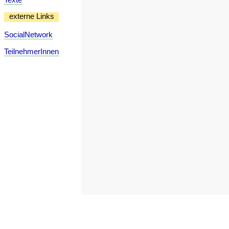
externe Links
SocialNetwork
TeilnehmerInnen