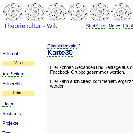
Theoriekultur - Wiki
StartSeite
|
Neues
|
Tes
Glasperlenspiel
/
Karte30
Editorial
Wiki
Hier können Gedanken und Beiträge aus d
Facebook-Gruppe gesammelt werden.
Alle Seiten
Hier kann auch direkt kommeniert, ergänzt,
EditierHilfe
werden.
Inhalt
Ideen
Abstracts
Projekte
Texte