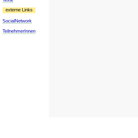
externe Links
SocialNetwork
TeilnehmerInnen