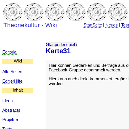
Theoriekultur - Wiki
StartSeite
|
Neues
|
Tes
Glasperlenspiel
/
Karte31
Editorial
Wiki
Hier können Gedanken und Beiträge aus d
Facebook-Gruppe gesammelt werden.
Alle Seiten
Hier kann auch direkt kommeniert, ergänzt,
EditierHilfe
werden.
Inhalt
Ideen
Abstracts
Projekte
Texte