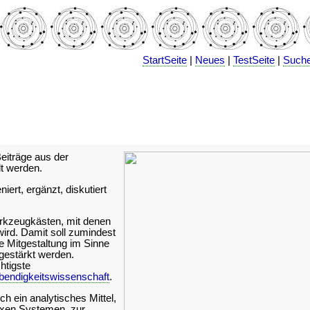
StartSeite
|
Neues
|
TestSeite
|
Such
iträge aus der
 werden.
ert, ergänzt, diskutiert
rkzeugkästen, mit denen
wird. Damit soll zumindest
e Mitgestaltung im Sinne
 gestärkt werden.
htigste
bendigkeitswissenschaft
.
h ein analytisches Mittel,
xen Systemen, zur