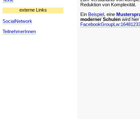
Reduktion von Komplexität.
externe Links
Ein
Beispiel
, eine
Musterspr
moderner Schulen
wird hier 
SocialNetwork
FacebookGroupLw:1648123
TeilnehmerInnen