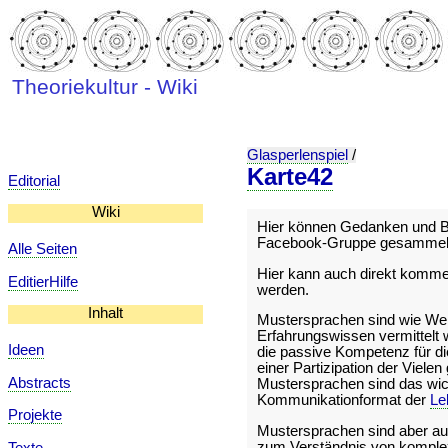
Theoriekultur - Wiki
Glasperlenspiel
/
Karte42
Editorial
Wiki
Hier können Gedanken und Be
Facebook-Gruppe gesammelt
Alle Seiten
Hier kann auch direkt kommeni
EditierHilfe
werden.
Inhalt
Mustersprachen sind wie We
Erfahrungswissen vermittelt 
Ideen
die passive Kompetenz für di
einer Partizipation der Vielen
Abstracts
Mustersprachen sind das wic
Kommunikationformat der
Le
Projekte
Mustersprachen sind aber auc
zum Verständnis von komple
Texte