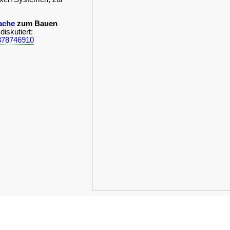
ache
zum Bauen
diskutiert:
378746910