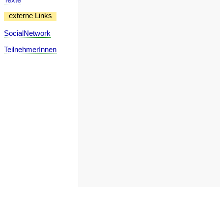
externe Links
SocialNetwork
TeilnehmerInnen