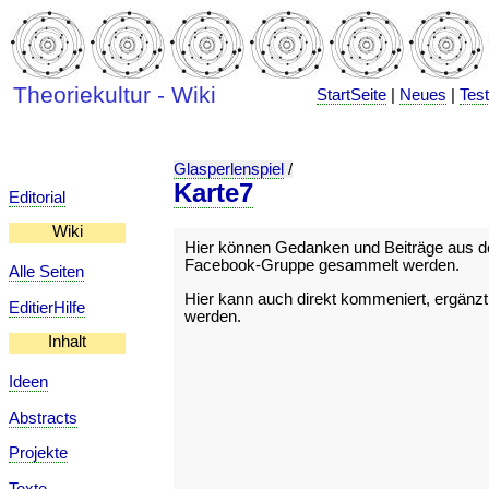
Theoriekultur - Wiki
StartSeite
|
Neues
|
Tes
Glasperlenspiel
/
Karte7
Editorial
Wiki
Hier können Gedanken und Beiträge aus d
Facebook-Gruppe gesammelt werden.
Alle Seiten
Hier kann auch direkt kommeniert, ergänzt,
EditierHilfe
werden.
Inhalt
Ideen
Abstracts
Projekte
Texte