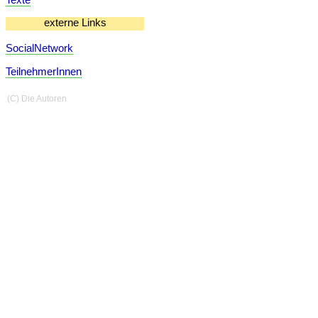
externe Links
SocialNetwork
TeilnehmerInnen
(C) Die Autoren