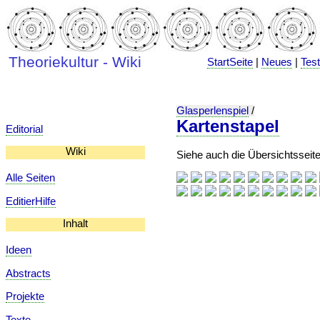
Theoriekultur - Wiki
StartSeite
|
Neues
|
Tes
Glasperlenspiel
/
Kartenstapel
Editorial
Wiki
Siehe auch die Übersichtsseit
Alle Seiten
EditierHilfe
Inhalt
Ideen
Abstracts
Projekte
Texte