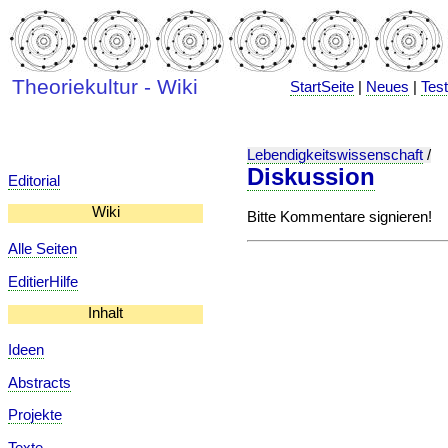
Theoriekultur - Wiki
StartSeite
|
Neues
|
Tes
Lebendigkeitswissenschaft
/
Diskussion
Editorial
Wiki
Bitte Kommentare signieren!
Alle Seiten
EditierHilfe
Inhalt
Ideen
Abstracts
Projekte
Texte