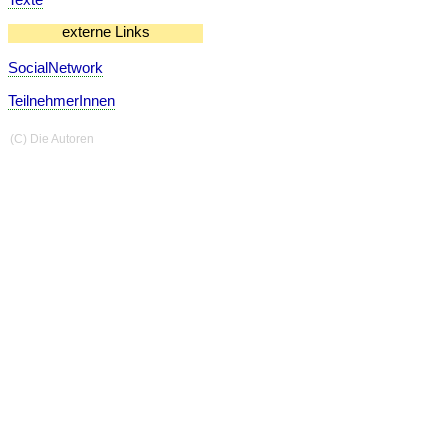
externe Links
SocialNetwork
TeilnehmerInnen
(C) Die Autoren