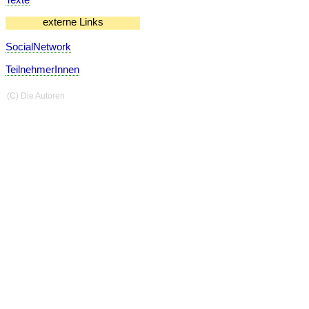
externe Links
SocialNetwork
TeilnehmerInnen
(C) Die Autoren