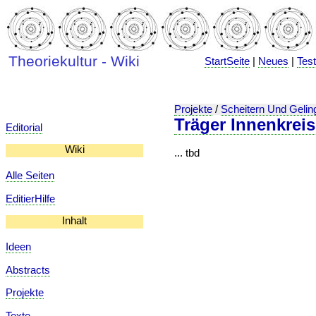
Theoriekultur - Wiki
StartSeite
|
Neues
|
Tes
Projekte
/
Scheitern Und Gelin
Träger Innenkreis
Editorial
Wiki
... tbd
Alle Seiten
EditierHilfe
Inhalt
Ideen
Abstracts
Projekte
Texte