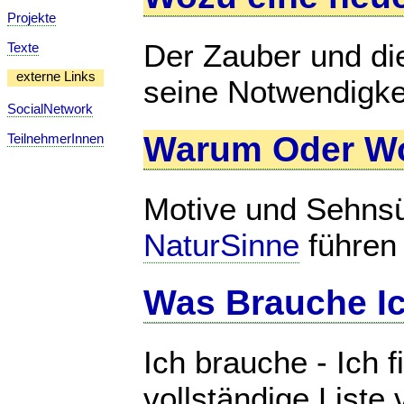
Projekte
Der Zauber und die
Texte
externe Links
seine Notwendigke
SocialNetwork
Warum Oder Wo
TeilnehmerInnen
Motive und Sehnsü
NaturSinne
führen
Was Brauche Ic
Ich brauche - Ich 
vollständige Liste