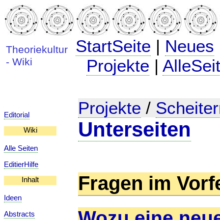
StartSeite
|
Neues
Theoriekultur
- Wiki
Projekte
|
AlleSei
Projekte
/
Scheite
Editorial
Unterseiten
Wiki
Alle Seiten
EditierHilfe
Fragen im Vorf
Inhalt
Ideen
Wozu eine neue
Abstracts