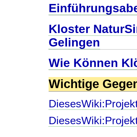
Einführungsab
Kloster NaturS
Gelingen
Wie Können Klö
Wichtige Gege
DiesesWiki:Projek
DiesesWiki:Projek