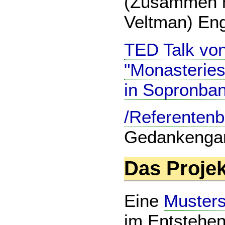
(Zusammen mi
Veltman) Eng
TED Talk vo
"Monasteries
in Sopronban
/Referentenb
Gedankenga
Das Projek
Eine
Musters
im Entstehen