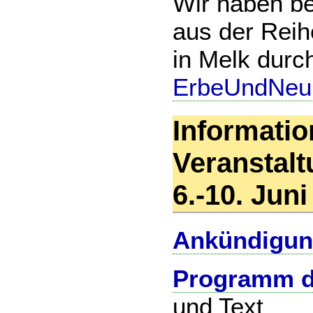
Wir haben be
aus der Reih
in Melk durch
ErbeUndNeu
Informatio
Veranstalt
6.-10. Jun
Ankündigu
Programm d
und Text