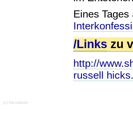
Eines Tages 
Interkonfess
/Links
zu v
http://www.sh
russell hicks
(C) Die Autoren