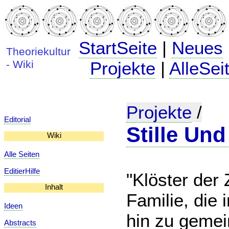
StartSeite
|
Neues
Theoriekultur
- Wiki
Projekte
|
AlleSei
Projekte
/
Editorial
Stille Und
Wiki
Alle Seiten
EditierHilfe
"Klöster der 
Inhalt
Familie, die 
Ideen
hin zu gemei
Abstracts