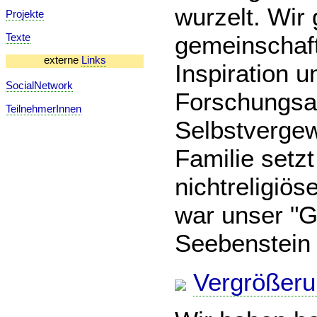
wurzelt. Wir
Projekte
gemeinschaf
Texte
externe
Links
Inspiration u
SocialNetwork
Forschungsa
TeilnehmerInnen
Selbstvergew
Familie setzt
nichtreligi
war unser "G
Seebenstein
Vergrößer