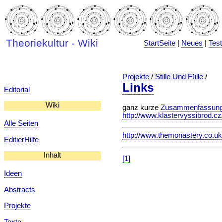
Theoriekultur - Wiki
StartSeite
|
Neues
|
Tes
Projekte
/
Stille Und Fülle
/
Links
Editorial
Wiki
ganz kurze
Zusammenfassun
http://www.klastervyssibrod.c
Alle Seiten
http://www.themonastery.c
EditierHilfe
Inhalt
[1]
Ideen
Abstracts
Projekte
Texte