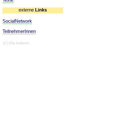
externe
Links
SocialNetwork
TeilnehmerInnen
(C) Die Autoren