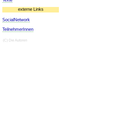
externe Links
SocialNetwork
TeilnehmerInnen
(C) Die Autoren