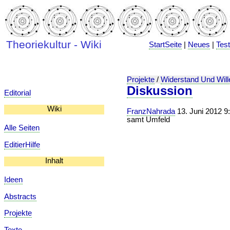
Theoriekultur - Wiki
StartSeite
|
Neues
|
Tes
Projekte
/
Widerstand Und Will
Diskussion
Editorial
Wiki
FranzNahrada
13. Juni 2012 9:
samt Umfeld
Alle Seiten
EditierHilfe
Inhalt
Ideen
Abstracts
Projekte
Texte