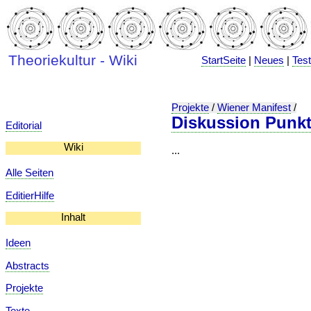
Theoriekultur - Wiki
StartSeite
|
Neues
|
Tes
Projekte
/
Wiener Manifest
/
Diskussion Punkt
Editorial
Wiki
...
Alle Seiten
EditierHilfe
Inhalt
Ideen
Abstracts
Projekte
Texte