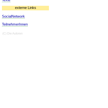
externe Links
SocialNetwork
TeilnehmerInnen
(C) Die Autoren