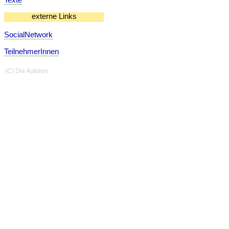
externe Links
SocialNetwork
TeilnehmerInnen
(C) Die Autoren