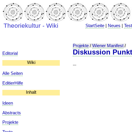
Theoriekultur - Wiki
StartSeite
|
Neues
|
Tes
Projekte
/
Wiener Manifest
/
Diskussion Punkt
Editorial
Wiki
...
Alle Seiten
EditierHilfe
Inhalt
Ideen
Abstracts
Projekte
Texte