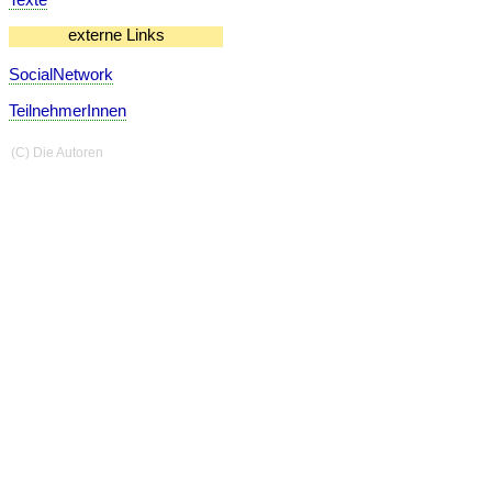
externe Links
SocialNetwork
TeilnehmerInnen
(C) Die Autoren