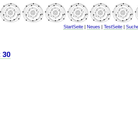
StartSeite
|
Neues
|
TestSeite
|
Such
 30