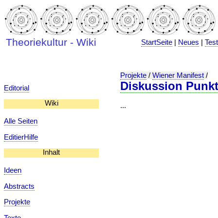
Theoriekultur - Wiki
StartSeite
|
Neues
|
Tes
Projekte
/
Wiener Manifest
/
Diskussion Punkt
Editorial
Wiki
...
Alle Seiten
EditierHilfe
Inhalt
Ideen
Abstracts
Projekte
Texte