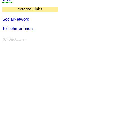
externe Links
SocialNetwork
TeilnehmerInnen
(C) Die Autoren