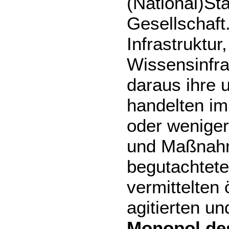
(National)St
Gesellschaft.
Infrastruktu
Wissensinfra
daraus ihre u
handelten im
oder wenige
und Maßnahm
begutachtet
vermittelten
agitierten un
Monopol des