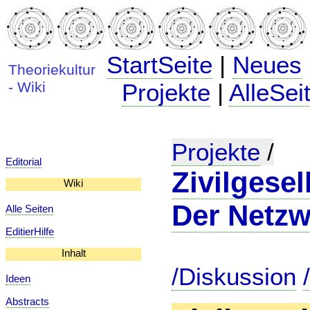
StartSeite
|
Neues
Theoriekultur
- Wiki
Projekte
|
AlleSei
Projekte
/
Editorial
Zivilgese
Wiki
Der Netzw
Alle Seiten
EditierHilfe
Inhalt
/Diskussion
Ideen
Abstracts