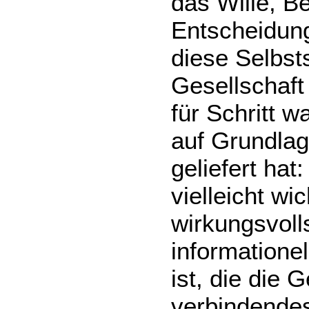
das Wille, B
Entscheidung
diese Selbs
Gesellschaft
für Schritt w
auf Grundlag
geliefert hat:
vielleicht w
wirkungsvoll
informatione
ist, die die 
verbindende