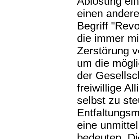
Ablösung ein
einen anderen
Begriff "Revo
die immer mi
Zerstörung v
um die mögli
der Gesellsch
freiwillige A
selbst zu st
Entfaltungsm
eine unmitte
bedeuten. Di