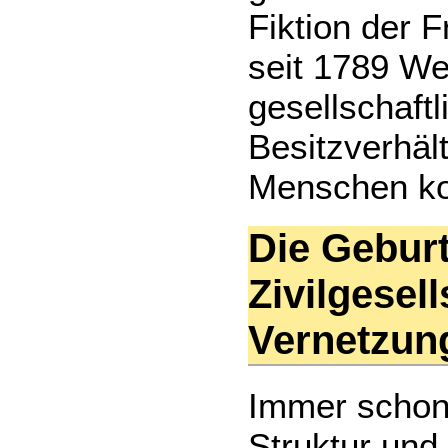
Fiktion der F
seit 1789 Wer
gesellschaftl
Besitzverhäl
Menschen ko
Die Geburt
Zivilgesel
Vernetzu
Immer schon
Struktur und