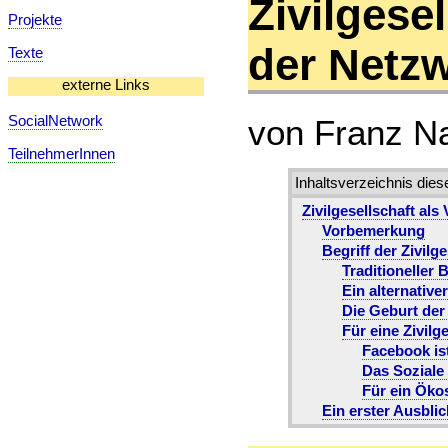
Zivilgese
Projekte
der Net
Texte
externe Links
von Franz N
SocialNetwork
TeilnehmerInnen
Inhaltsverzeichnis dies
Zivilgesellschaft al
Vorbemerkung
Begriff der Zivilge
Traditioneller B
Ein alternativer
Die Geburt der 
Für eine Zivilg
Facebook is
Das Soziale
Für ein Öko
Ein erster Ausblic