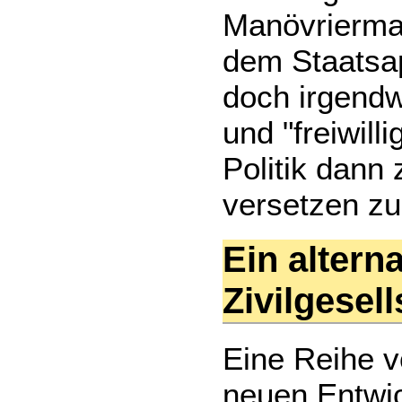
Manövriermass
dem Staatsap
doch irgendw
und "freiwill
Politik dann 
versetzen z
Ein alterna
Zivilgesel
Eine Reihe v
neuen Entwi