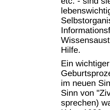
etc. - sind s
lebenswichti
Selbstorgani
Informationsf
Wissensaust
Hilfe.
Ein wichtige
Geburtsproze
im neuen Sinn
Sinn von "Ziv
sprechen) wa