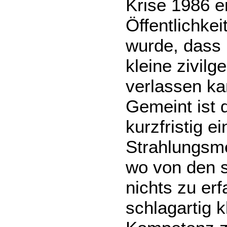
Krise 1986 e
Öffentlichkei
wurde, dass 
kleine zivilg
verlassen ka
Gemeint ist d
kurzfristig e
Strahlungsme
wo von den s
nichts zu er
schlagartig 