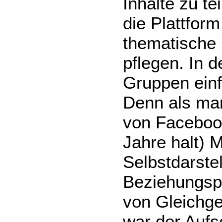
Inhalte zu te
die Plattform
thematische 
pflegen. In
Gruppen einf
Denn als man
von Facebook,
Jahre halt) 
Selbstdarstel
Beziehungspf
von Gleichg
war der Aufs