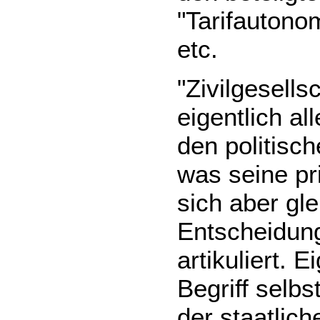
"Tarifautono
etc.
"Zivilgesells
eigentlich al
den politisc
was seine pr
sich aber gle
Entscheidun
artikuliert. 
Begriff selbs
der staatlich