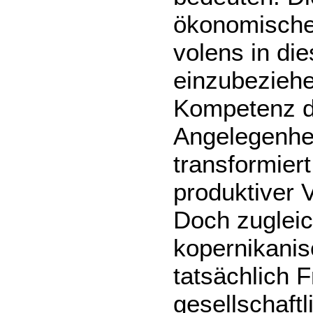
ökonomischen
volens in di
einzubeziehe
Kompetenz de
Angelegenhei
transformiert
produktiver 
Doch zugleich
kopernikanis
tatsächlich F
gesellschaft