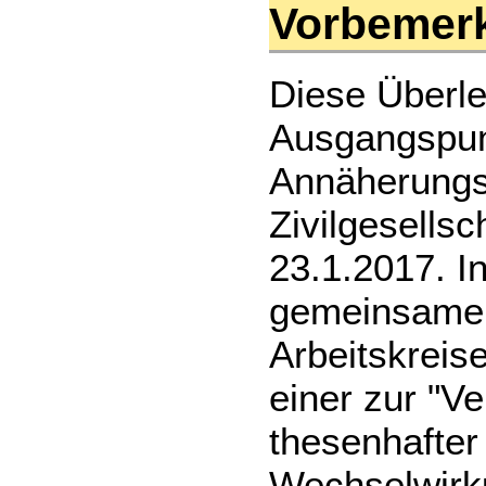
Vorbeme
Diese Überl
Ausgangspun
Annäherungs
Zivilgesellsc
23.1.2017. 
gemeinsame 
Arbeitskreis
einer zur "V
thesenhafter 
Wechselwirk