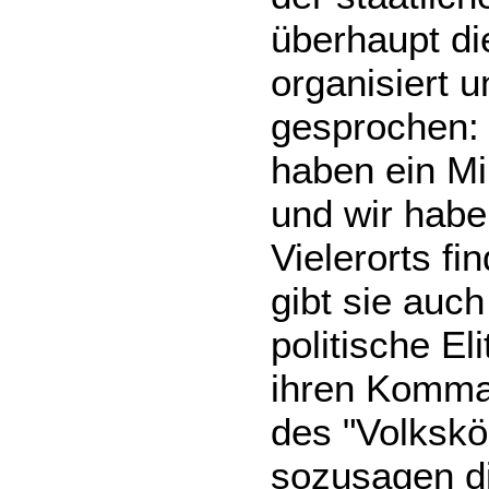
überhaupt die
organisiert 
gesprochen: 
haben ein Mil
und wir haben
Vielerorts f
gibt sie auc
politische El
ihren Komma
des "Volkskö
sozusagen di