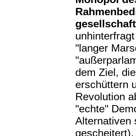
Rahmenbed
gesellschaf
unhinterfragt
"langer Marsc
"außerparlam
dem Ziel, di
erschüttern u
Revolution a
"echte" Demo
Alternativen 
gescheitert).