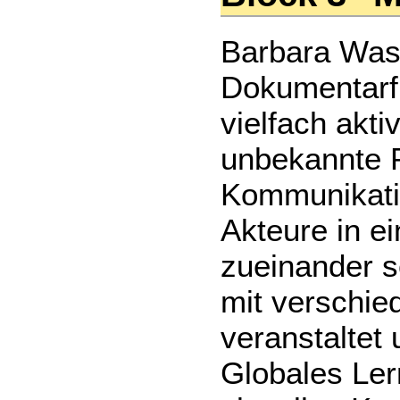
Barbara Wasc
Dokumentarfi
vielfach akt
unbekannte P
Kommunikatio
Akteure in ei
zueinander se
mit verschie
veranstaltet
Globales Le