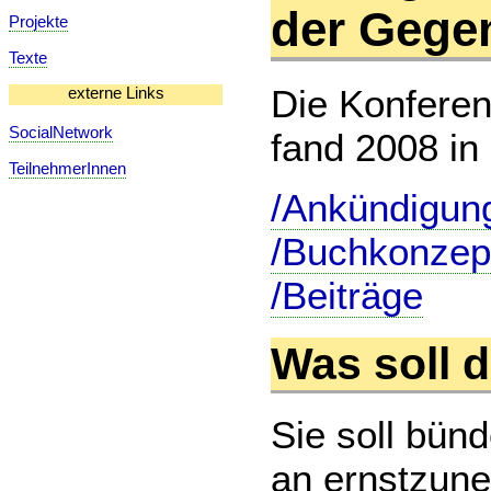
der Gegen
Projekte
Texte
Die Konferen
externe Links
SocialNetwork
fand 2008 in 
TeilnehmerInnen
/Ankündigun
/Buchkonzep
/Beiträge
Was soll 
Sie soll bün
an ernstzun