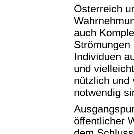
Österreich un
Wahrnehmungs
auch Komple
Strömungen 
Individuen au
und vielleic
nützlich und 
notwendig si
Ausgangspunkt
öffentlicher
dem Schluss 