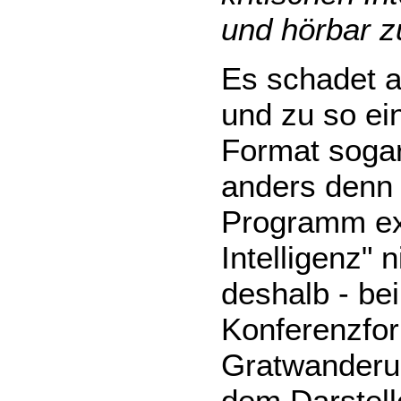
und hörbar 
Es schadet al
und zu so e
Format sogar
anders denn 
Programm exi
Intelligenz" 
deshalb - be
Konferenzfor
Gratwanderu
dem Darstelle