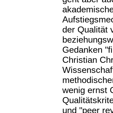
akademische
Aufstiegsmec
der Qualität
beziehungswe
Gedanken "fil
Christian Chr
Wissenschaf
methodischer
wenig ernst
Qualitätskrit
und "peer re