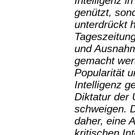
Intelligenz i
genützt, son
unterdrückt 
Tageszeitung
und Ausnahme
gemacht wer
Popularität u
Intelligenz 
Diktatur der
schweigen. 
daher, eine 
kritischen In