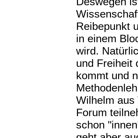
Deswegen ist
Wissenschaft
Reibepunkt u
in einem Bloc
wird. Natürli
und Freiheit
kommt und ni
Methodenleh
Wilhelm aus T
Forum teilne
schon "innen"
geht aber au