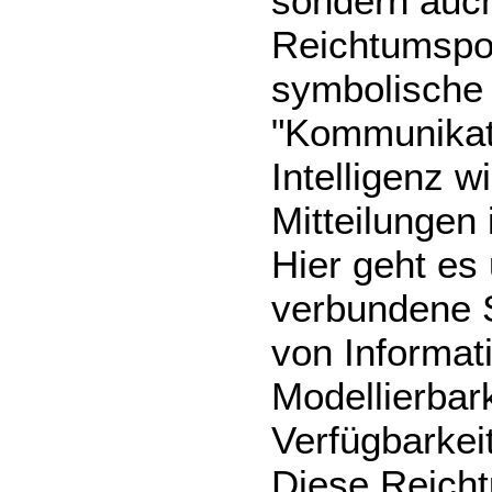
sondern auc
Reichtumspot
symbolische 
"Kommunikati
Intelligenz w
Mitteilungen 
Hier geht es
verbundene S
von Informat
Modellierbark
Verfügbarkei
Diese Reicht