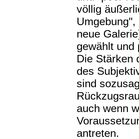
völlig äußerl
Umgebung", in
neue Galerie
gewählt und p
Die Stärken
des Subjekti
sind sozusag
Rückzugsraum
auch wenn wi
Voraussetzun
antreten.