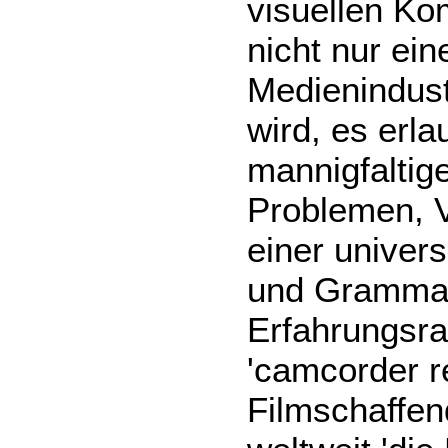
visuellen Ko
nicht nur ei
Medienindust
wird, es erla
mannigfaltig
Problemen, V
einer univer
und Grammat
Erfahrungsra
'camcorder re
Filmschaffe