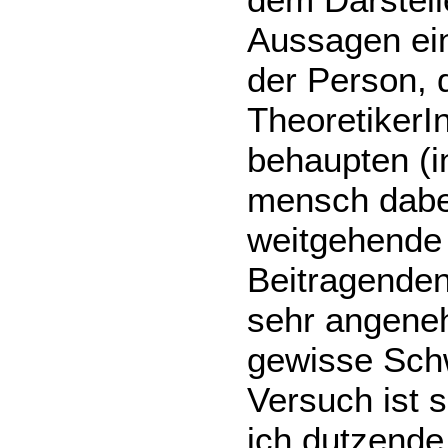
Aussagen ein
der Person, d
TheoretikerIn
behaupten (in
mensch dabei 
weitgehende 
Beitragenden
sehr angene
gewisse Schw
Versuch ist s
ich dutzende