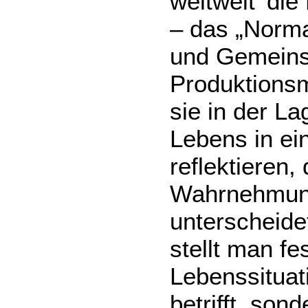
weltweit 'die
– das „Norma
und Gemeins
Produktionsm
sie in der La
Lebens in ei
reflektieren,
Wahrnehmung
unterscheide
stellt man fe
Lebenssituati
betrifft, son