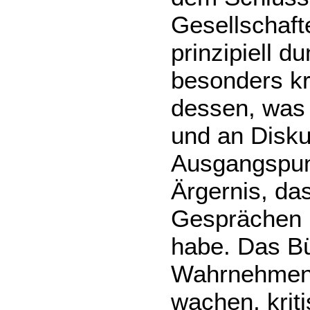
Gesellschaft
prinzipiell d
besonders kr
dessen, was e
und an Diskur
Ausgangspun
Ärgernis, da
Gesprächen m
habe. Das Bü
Wahrnehmen 
wachen, krit