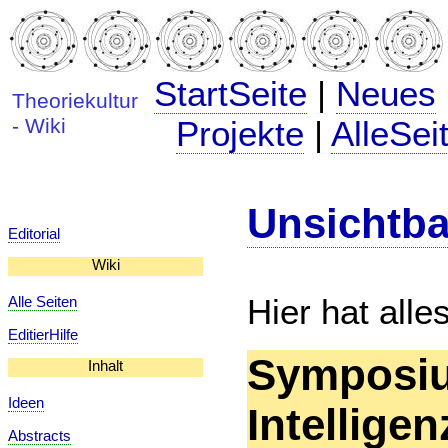
StartSeite
|
Neues
Theoriekultur
- Wiki
Projekte
|
AlleSei
Unsichtbar
Editorial
Wiki
Hier hat all
Alle Seiten
EditierHilfe
Symposiu
Inhalt
Ideen
Intelligen
Abstracts