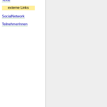
externe Links
SocialNetwork
TeilnehmerInnen