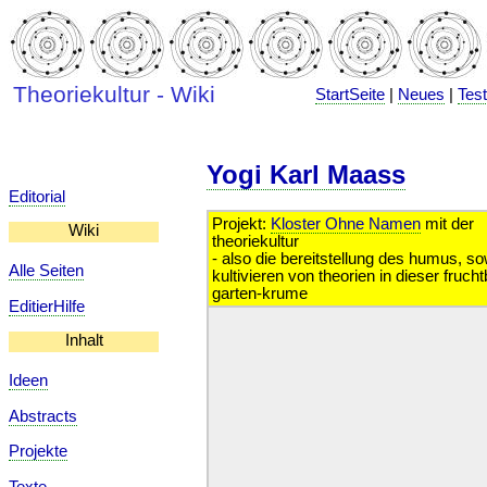
Theoriekultur - Wiki
StartSeite
|
Neues
|
Tes
Yogi Karl Maass
Editorial
Projekt:
Kloster Ohne Namen
mit der
Wiki
theoriekultur
- also die bereitstellung des humus, s
Alle Seiten
kultivieren von theorien in dieser fruch
garten-krume
EditierHilfe
Inhalt
Ideen
Abstracts
Projekte
Texte