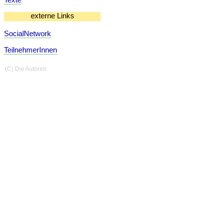
externe Links
SocialNetwork
TeilnehmerInnen
(C) Die Autoren