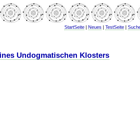
StartSeite
|
Neues
|
TestSeite
|
Such
ines Undogmatischen Klosters