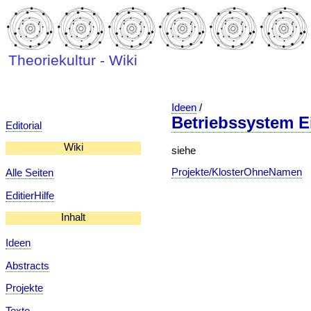
Theoriekultur - Wiki
Ideen
/
Betriebssystem E
Editorial
Wiki
siehe
Projekte/KlosterOhneNamen
Alle Seiten
EditierHilfe
Inhalt
Ideen
Abstracts
Projekte
Texte