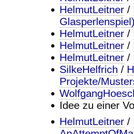
HelmutLeitner
/
Glasperlenspiel
HelmutLeitner
/
HelmutLeitner
/
HelmutLeitner
/
SilkeHelfrich
/
H
Projekte/Must
WolfgangHoesc
Idee zu einer V
HelmutLeitner
/
AnAttemptOfMai