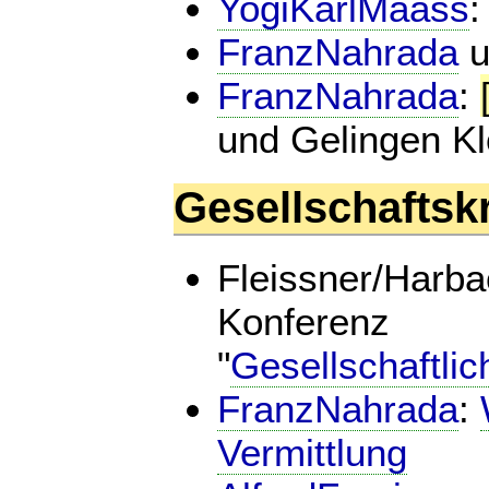
YogiKarlMaass
FranzNahrada
u
FranzNahrada
:
und Gelingen Kl
Gesellschaftsk
Fleissner/Harba
Konferenz
"
Gesellschaftli
FranzNahrada
:
Vermittlung