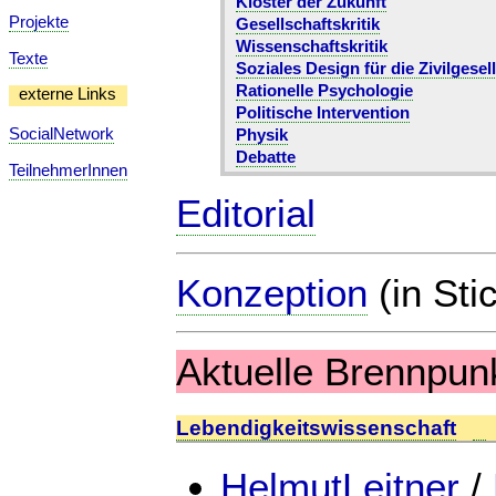
Klöster der Zukunft
Projekte
Gesellschaftskritik
Wissenschaftskritik
Texte
Soziales Design für die Zivilgesel
Rationelle Psychologie
externe Links
Politische Intervention
SocialNetwork
Physik
Debatte
TeilnehmerInnen
Editorial
Konzeption
(in Sti
Aktuelle Brennpun
Lebendigkeitswissenschaft
HelmutLeitner
/