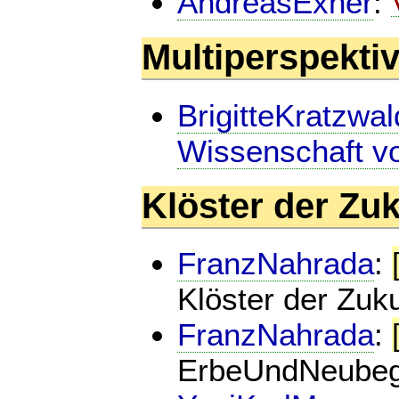
AndreasExner
:
Multiperspekt
BrigitteKratzwal
Wissenschaft v
Klöster der Z
FranzNahrada
:
Klöster der Zuku
FranzNahrada
:
ErbeUndNeubegi