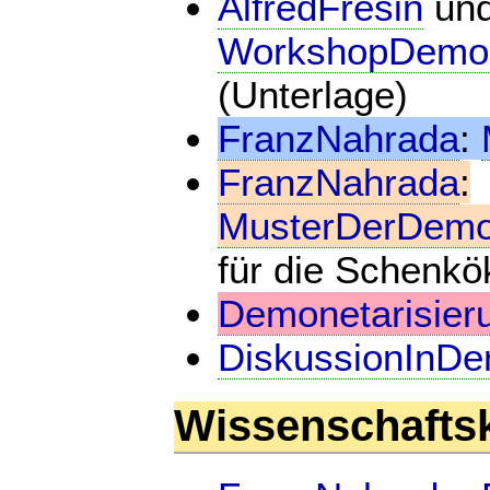
AlfredFresin
un
WorkshopDemon
(Unterlage)
FranzNahrada
:
FranzNahrada
:
MusterDerDemo
für die Schenk
Demonetarisie
DiskussionInDe
Wissenschafts