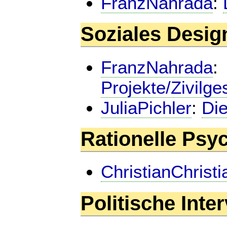
FranzNahrada
:
Soziales Design
FranzNahrada
:
Projekte/Zivilg
JuliaPichler
:
Di
Rationelle Ps
ChristianChrist
Politische Int