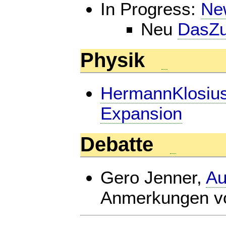
In Progress:
Ne
Neu
DasZu
Physik
HermannKlosiu
Expansion
Debatte
Gero Jenner,
Au
Anmerkungen v