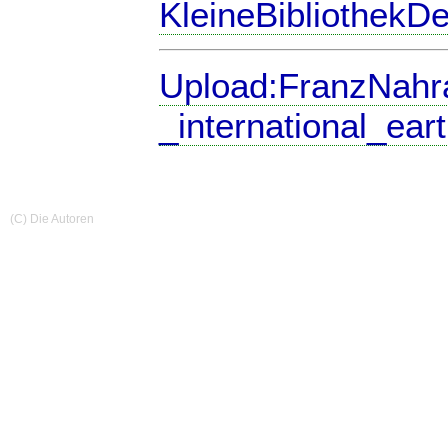
KleineBibliothekD
Upload:FranzNahr
_international_ea
(C) Die Autoren