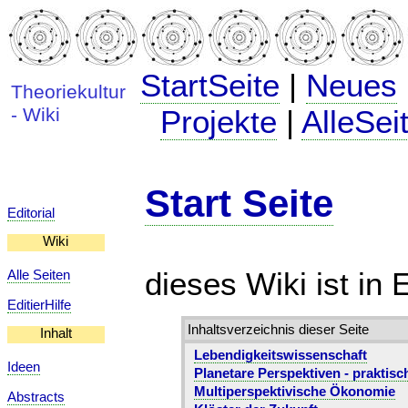
StartSeite
|
Neues
Theoriekultur
- Wiki
Projekte
|
AlleSei
Start Seite
Editorial
Wiki
dieses Wiki ist in 
Alle Seiten
EditierHilfe
Inhaltsverzeichnis dieser Seite
Inhalt
Lebendigkeitswissenschaft
Ideen
Planetare Perspektiven - praktisc
Multiperspektivische Ökonomie
Abstracts