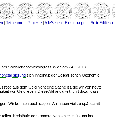
en
|
Teilnehmer
|
Projekte
|
AlleSeiten
|
Einstellungen
|
SeiteEditieren
" am Soldarökonomiekongress Wien am 24.2.2013.
onetarisierung
sich innerhalb der Solidarischen Ökonomie
Ausstieg aus dem Geld nicht eine Sache ist, die wir von heute
igkeit von Geld leben. Diese Abhängigkeit führt dazu, dass
.
ngen. Wir könnten auch sagen: Wir haben viel zu spät damit
eilen, Kreisläufe der kooperativen Unter- stützung ins