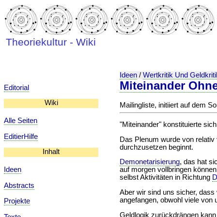
Theoriekultur - Wiki
Ideen
/
Wertkritik Und Geldkriti
Miteinander Ohn
Editorial
Wiki
Mailingliste, initiiert auf de
Alle Seiten
"Miteinander" konstituierte si
EditierHilfe
Das Plenum wurde von relativ 
durchzusetzen beginnt.
Inhalt
Demonetarisierung
, das hat si
Ideen
auf morgen vollbringen können.
selbst Aktivitäten in Richtung
D
Abstracts
Aber wir sind uns sicher, dass
angefangen, obwohl viele von 
Projekte
Geldlogik zurückdrängen kann v
Texte