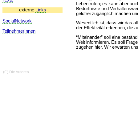
Leben rufen; es kann aber auch
Bedürfnisse und Verhaltensweis
externe
Links
geldfrei zugänglich machen un
SocialNetwork
Wesentlich ist, dass wir das 
der Effektivität erkennen, die 
TeilnehmerInnen
“Miteinander” soll eine bestä
Welt informieren. Es soll Fra
zugehen hier. Wir erwarten uns
(C) Die Autoren