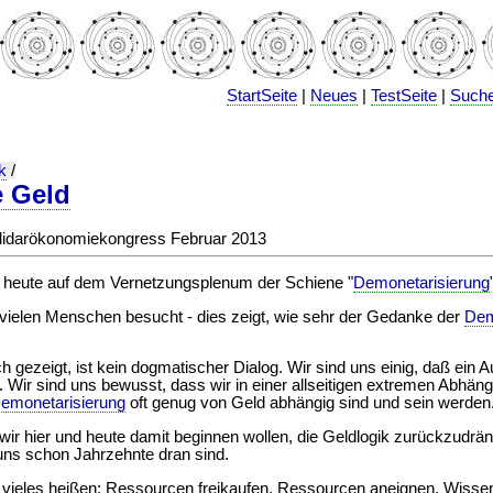
StartSeite
|
Neues
|
TestSeite
|
Such
k
/
e Geld
m Solidarökonomiekongress Februar 2013
ch heute auf dem Vernetzungsplenum der Schiene "
Demonetarisierung
vielen Menschen besucht - dies zeigt, wie sehr der Gedanke der
Dem
ch gezeigt, ist kein dogmatischer Dialog. Wir sind uns einig, daß ein 
 Wir sind uns bewusst, dass wir in einer allseitigen extremen Abhäng
emonetarisierung
oft genug von Geld abhängig sind und sein werden
 wir hier und heute damit beginnen wollen, die Geldlogik zurückzudrä
uns schon Jahrzehnte dran sind.
ieles heißen: Ressourcen freikaufen, Ressourcen aneignen, Wissen t